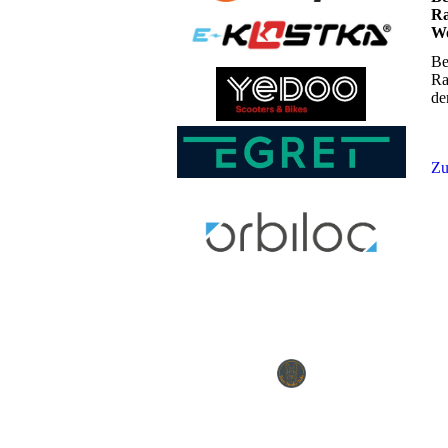
Ra
Wo
Be
Ra
de
Zu