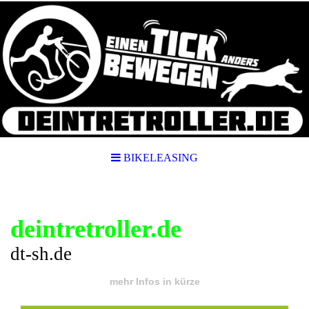
BIKELEASING
deintretroller.de
dt-sh.de
mehr Infos in kürze