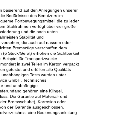
n basierend auf den Anregungen unserer
die Bedürfnisse des Benutzers im
bequeme Fortbewegungsmittel, die zu jeder
tem Stahlrahmen verfügt über vier große
chsfederung und die nach unten
leisten Stabilität und
n versehen, die auch auf nassem oder
leichten Bremszüge verschaffen dem
 (6 Stück/Gerät) erhöhen die Sichtbarkeit
 Beispiel für Transportzwecke –
ontiert in zwei Teilen im Karton verpackt
n getestet und erfüllen alle Qualitäts-
e unabhängigen Tests wurden unter
rvice GmbH, Technisches
tur und unabhängige
ferumfang gehören eine Klingel,
oss. Die Garantie auf Material- und
n oder Bremsschuhe), Korrosion oder
on der Garantie ausgeschlossen.
ilverzeichnis, eine Bedienungsanleitung