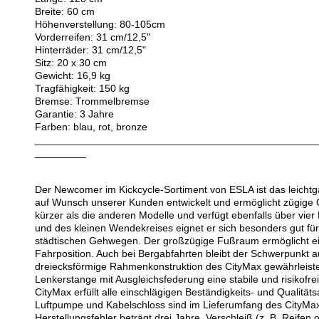
Breite: 60 cm
Höhenverstellung: 80-105cm
Vorderreifen: 31 cm/12,5"
Hinterräder: 31 cm/12,5"
Sitz: 20 x 30 cm
Gewicht: 16,9 kg
Tragfähigkeit: 150 kg
Bremse: Trommelbremse
Garantie: 3 Jahre
Farben: blau, rot, bronze
_________________________________________________
_________
Der Newcomer im Kickcycle-Sortiment von ESLA ist das leicht
auf Wunsch unserer Kunden entwickelt und ermöglicht zügige 
kürzer als die anderen Modelle und verfügt ebenfalls über vi
und des kleinen Wendekreises eignet er sich besonders gut fü
städtischen Gehwegen. Der großzügige Fußraum ermöglicht e
Fahrposition. Auch bei Bergabfahrten bleibt der Schwerpunkt au
dreiecksförmige Rahmenkonstruktion des CityMax gewährleiste
Lenkerstange mit Ausgleichsfederung eine stabile und risikofre
CityMax erfüllt alle einschlägigen Beständigkeits- und Qualität
Luftpumpe und Kabelschloss sind im Lieferumfang des CityMax 
Herstellungsfehler beträgt drei Jahre. Verschleiß (z. B. Reife