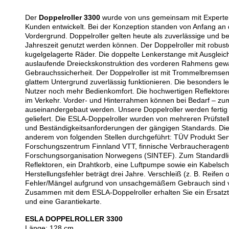
Der
Doppelroller 3300
wurde von uns gemeinsam mit Experte
Kunden entwickelt. Bei der Konzeption standen von Anfang an 
Vordergrund. Doppelroller gelten heute als zuverlässige und 
Jahreszeit genutzt werden können. Der Doppelroller mit robus
kugelgelagerte Räder. Die doppelte Lenkerstange mit Ausglei
auslaufende Dreieckskonstruktion des vorderen Rahmens gewähr
Gebrauchssicherheit. Der Doppelroller ist mit Trommelbremse
glattem Untergrund zuverlässig funktionieren. Die besonders 
Nutzer noch mehr Bedienkomfort. Die hochwertigen Reflektoren
im Verkehr. Vorder- und Hinterrahmen können bei Bedarf – zum
auseinandergebaut werden. Unsere Doppelroller werden fertig m
geliefert. Die ESLA-Doppelroller wurden von mehreren Prüfstelle
und Beständigkeitsanforderungen der gängigen Standards. Di
anderem von folgenden Stellen durchgeführt: TÜV Produkt Se
Forschungszentrum Finnland VTT, finnische Verbraucheragen
Forschungsorganisation Norwegens (SINTEF). Zum Standardlie
Reflektoren, ein Drahtkorb, eine Luftpumpe sowie ein Kabelschl
Herstellungsfehler beträgt drei Jahre. Verschleiß (z. B. Reife
Fehler/Mängel aufgrund von unsachgemäßem Gebrauch sind v
Zusammen mit dem ESLA-Doppelroller erhalten Sie ein Ersatzte
und eine Garantiekarte.
ESLA DOPPELROLLER 3300
Länge: 128 cm