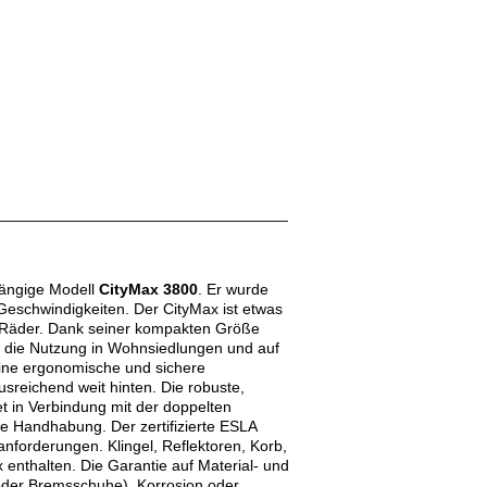
__________________________________
gängige Modell
CityMax 3800
. Er wurde
Geschwindigkeiten. Der CityMax ist etwas
er Räder. Dank seiner kompakten Größe
r die Nutzung in Wohnsiedlungen und auf
ine ergonomische und sichere
sreichend weit hinten. Die robuste,
t in Verbindung mit der doppelten
ie Handhabung. Der zertifizierte ESLA
sanforderungen. Klingel, Reflektoren, Korb,
enthalten. Die Garantie auf Material- und
n oder Bremsschuhe), Korrosion oder