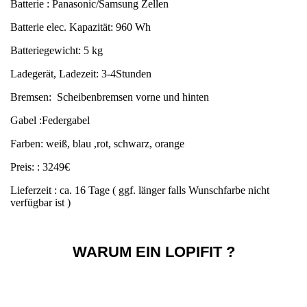
Batterie : Panasonic/Samsung Zellen
Batterie elec. Kapazität: 960 Wh
Batteriegewicht: 5 kg
Ladegerät, Ladezeit: 3-4Stunden
Bremsen: Scheibenbremsen vorne und hinten
Gabel :Federgabel
Farben: weiß, blau ,rot, schwarz, orange
Preis: : 3249€
Lieferzeit : ca. 16 Tage ( ggf. länger falls Wunschfarbe nicht
verfügbar ist )
WARUM EIN LOPIFIT ?
Ergonomisch und gesund
Wandern ist gut für jeden. Es ist gut für Ihr Herz, Ihre Lungen,
aber auch für Ihre Knochen und Muskeln. Darüber hinaus ist ein