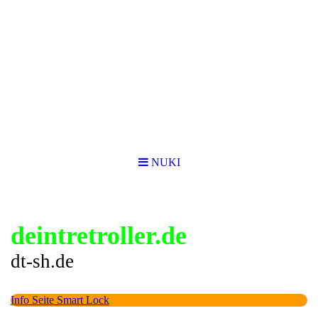
NUKI
deintretroller.de
dt-sh.de
Info Seite Smart Lock