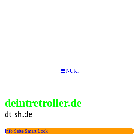
NUKI
deintretroller.de
dt-sh.de
Info Seite Smart Lock