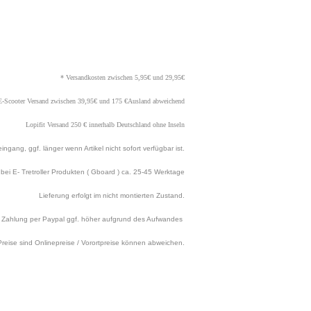
* Versandkosten zwischen 5,95€ und 29,95€
E-Scooter Versand zwischen 39,95€ und 175 €Ausland abweichend
Lopifit Versand 250 € innerhalb Deutschland ohne Inseln
ngang, ggf. länger wenn Artikel nicht sofort verfügbar ist.
t bei E- Tretroller Produkten ( Gboard ) ca. 25
-45 Werktage
Lieferung erfolgt im nicht montierten Zustand.
Zahlung per Paypal ggf. höher aufgrund des Aufwandes
Preise sind Onlinepreise / Vorortpreise können abweichen.