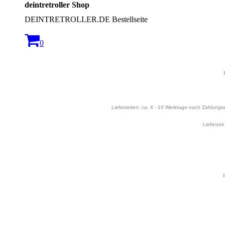
deintretroller Shop
DEINTRETROLLER.DE Bestellseite
0
Lieferzeiten: ca. 4 - 10 Werktage nach Zahlungsei
Lieferzei