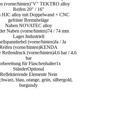
n (vorne/hinten)"V" TEKTRO alloy
Reifen 20" / 16"
n HJC alloy mit Doppelwand + CNC
gefräste Bremsbeläge
Naben NOVATEC alloy
eder Naben (vorne/hinten)74 / 74 mm
Lager Industriell
ellspannhebel (vorne/hinten)Ja / Ja
Reifen (vorne/hinten)KENDA
 Reifendruck (vorne/hinten)4,6 bar / 4,6
bar
orbereitung für Flaschenhalter1x
StänderOptional
Reflektierende Elemente Nein
chwarz, blau, orange, grün, silbergold,
burgundy