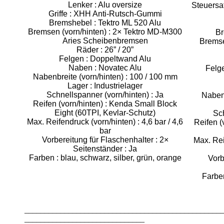
Lenker : Alu oversize
Steuersat
Griffe : XHH Anti-Rutsch-Gummi
Bremshebel : Tektro ML 520 Alu
Bremsen (vorn/hinten) : 2× Tektro MD-M300
Br
Aries Scheibenbremsen
Bremsen
Räder : 26” / 20”
Felgen : Doppeltwand Alu
Naben : Novatec Alu
Felg
Nabenbreite (vorn/hinten) : 100 / 100 mm
Lager : Industrielager
Schnellspanner (vorn/hinten) : Ja
Nabenb
Reifen (vorn/hinten) : Kenda Small Block
Eight (60TPI, Kevlar-Schutz)
Sch
Max. Reifendruck (vorn/hinten) : 4,6 bar / 4,6
Reifen (
bar
Vorbereitung für Flaschenhalter : 2×
Max. Reif
Seitenständer : Ja
Farben : blau, schwarz, silber, grün, orange
Vorb
Farben
_________________________________________________
______________________________