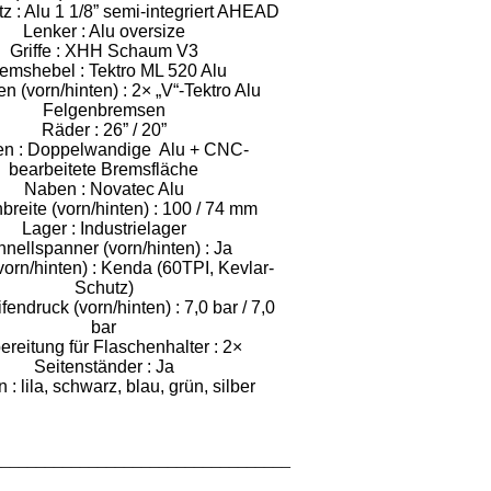
z : Alu 1 1/8” semi-integriert AHEAD
Lenker : Alu oversize
Griffe : XHH Schaum V3
emshebel : Tektro ML 520 Alu
 (vorn/hinten) : 2× „V“-Tektro Alu
Felgenbremsen
Räder : 26” / 20”
en : Doppelwandige Alu + CNC-
bearbeitete Bremsfläche
Naben : Novatec Alu
reite (vorn/hinten) : 100 / 74 mm
Lager : Industrielager
nellspanner (vorn/hinten) : Ja
vorn/hinten) : Kenda (60TPI, Kevlar-
Schutz)
endruck (vorn/hinten) : 7,0 bar / 7,0
bar
ereitung für Flaschenhalter : 2×
Seitenständer : Ja
 : lila, schwarz, blau, grün, silber
__________________________________