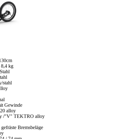
 130cm
 8,4 kg
tahl
tahl
/stahl
loy
nal
mit Gewinde
0 alloy
oy /"V" TEKTRO alloy
gefräste Bremsbeläge
oy
 74 / 74 mm