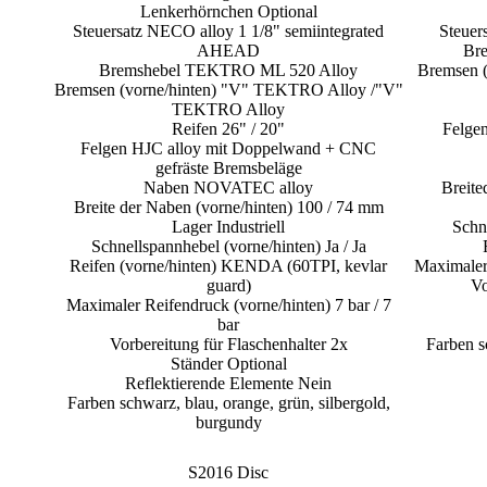
Lenkerhörnchen Optional
Steuersatz NECO alloy 1 1/8" semiintegrated
Steuer
AHEAD
Br
Bremshebel TEKTRO ML 520 Alloy
Bremsen 
Bremsen (vorne/hinten) "V" TEKTRO Alloy /"V"
TEKTRO Alloy
Reifen 26" / 20"
Felge
Felgen HJC alloy mit Doppelwand + CNC
gefräste Bremsbeläge
Naben NOVATEC alloy
Breite
Breite der Naben (vorne/hinten) 100 / 74 mm
Lager Industriell
Schne
Schnellspannhebel (vorne/hinten) Ja / Ja
Reifen (vorne/hinten) KENDA (60TPI, kevlar
Maximaler 
guard)
Vo
Maximaler Reifendruck (vorne/hinten) 7 bar / 7
bar
Vorbereitung für Flaschenhalter 2x
Farben s
Ständer Optional
Reflektierende Elemente Nein
Farben schwarz, blau, orange, grün, silbergold,
burgundy
S2016 Disc