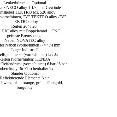
Lenkerhörnchen Optional
satz NECO alloy 1 1/8" mit Gewinde
emshebel TEKTRO ML 520 alloy
(vorne/hinten) "V" TEKTRO alloy /"V"
TEKTRO alloy
Reifen 20" / 20"
n HJC alloy mit Doppelwand + CNC
gefräste Bremsbeläge
Naben NOVATEC alloy
der Naben (vorne/hinten) 74 / 74 mm
Lager Industriell
llspannhebel (vorne/hinten) Ja / Ja
Reifen (vorne/hinten) KENDA
Reifendruck (vorne/hinten) 6 bar / 6 bar
rbereitung für Flaschenhalter 1x
Ständer Optional
Reflektierende Elemente Nein
chwarz, blau, orange, grün, silbergold,
burgundy