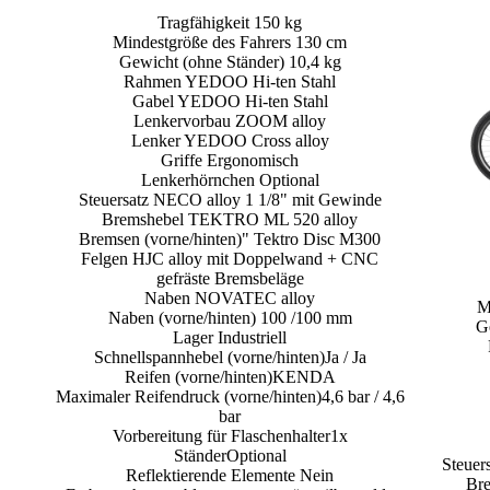
Tragfähigkeit 150 kg
Mindestgröße des Fahrers 130 cm
Gewicht (ohne Ständer) 10,4 kg
Rahmen YEDOO Hi-ten Stahl
Gabel YEDOO Hi-ten Stahl
Lenkervorbau ZOOM alloy
Lenker YEDOO Cross alloy
Griffe Ergonomisch
Lenkerhörnchen Optional
Steuersatz NECO alloy 1 1/8" mit Gewinde
Bremshebel TEKTRO ML 520 alloy
Bremsen (vorne/hinten)" Tektro Disc M300
Felgen HJC alloy mit Doppelwand + CNC
gefräste Bremsbeläge
Naben NOVATEC alloy
M
Naben (vorne/hinten) 100 /100 mm
G
Lager Industriell
Schnellspannhebel (vorne/hinten)Ja / Ja
Reifen (vorne/hinten)KENDA
Maximaler Reifendruck (vorne/hinten)4,6 bar / 4,6
bar
Vorbereitung für Flaschenhalter1x
StänderOptional
Steuer
Reflektierende Elemente Nein
Br