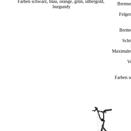
Farben schwarz, blau, orange, grün, silbergold,
Bremse
burgundy
Felge
Breit
Schn
Maximaler
V
Farben s