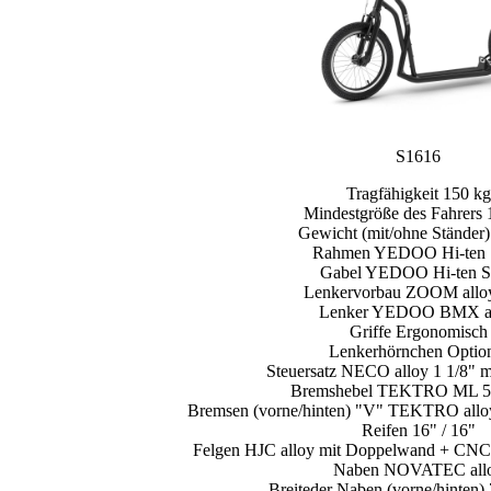
S1616
Tragfähigkeit 150 kg
Mindestgröße des Fahrers
Gewicht (mit/ohne Ständer)
Rahmen YEDOO Hi-ten S
Gabel YEDOO Hi-ten S
Lenkervorbau ZOOM alloy
Lenker YEDOO BMX al
Griffe Ergonomisch
Lenkerhörnchen Optio
Steuersatz NECO alloy 1 1/8" 
Bremshebel TEKTRO ML 52
Bremsen (vorne/hinten) "V" TEKTRO all
Reifen 16" / 16"
Felgen HJC alloy mit Doppelwand + CNC 
Naben NOVATEC all
Breiteder Naben (vorne/hinten)