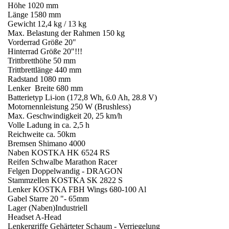
Höhe 1020 mm
Länge 1580 mm
Gewicht 12,4 kg / 13 kg
Max. Belastung der Rahmen 150 kg
Vorderrad Größe 20"
Hinterrad Größe 20"!!!
Trittbretthöhe 50 mm
Trittbrettlänge 440 mm
Radstand 1080 mm
Lenker Breite 680 mm
Batterietyp Li-ion (172,8 Wh, 6.0 Ah, 28.8 V)
Motornennleistung 250 W (Brushless)
Max. Geschwindigkeit 20, 25 km/h
Volle Ladung in ca. 2,5 h
Reichweite ca. 50km
Bremsen Shimano 4000
Naben KOSTKA HK 6524 RS
Reifen Schwalbe Marathon Racer
Felgen Doppelwandig - DRAGON
Stammzellen KOSTKA SK 2822 S
Lenker KOSTKA FBH Wings 680-100 Al
Gabel Starre 20 "- 65mm
Lager (Naben)Industriell
Headset A-Head
Lenkergriffe Gehärteter Schaum - Verriegelung