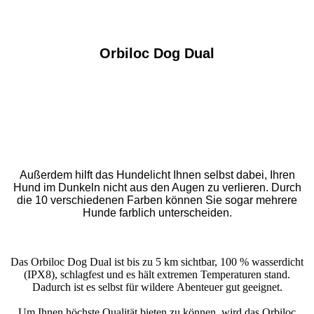
Orbiloc Dog Dual
Das Orbiloc Dog Dual ist ein hochwertiges LED-
Hundelicht
für sichere Spaziergänge im Dunkeln.
Am
Halsband oder Geschirr befestigt macht es Ihren Hund im
Dunkeln nämlich sehr gut sichtbar, wodurch Auto-, Roller-
und Fahrradfahrer ihre Geschwindigkeit frühzeitig
anpassen und sich vorsichtig nähern können.
Außerdem hilft das Hundelicht Ihnen selbst dabei, Ihren
Hund im Dunkeln nicht aus den Augen zu verlieren. Durch
die 10 verschiedenen Farben können Sie sogar mehrere
Hunde farblich unterscheiden.
Das Orbiloc Dog Dual ist bis zu 5 km sichtbar, 100 % wasserdicht
(IPX8), schlagfest und es hält extremen Temperaturen stand.
Dadurch ist es selbst für wildere
Abenteuer gut geeignet.
Um Ihnen höchste Qualität bieten zu können, wird das Orbiloc