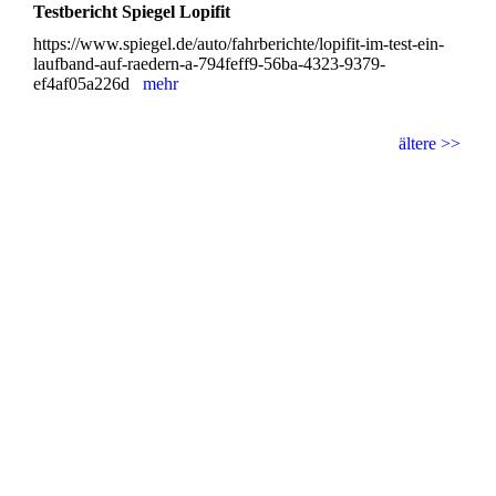
Testbericht Spiegel Lopifit
https://www.spiegel.de/auto/fahrberichte/lopifit-im-test-ein-
laufband-auf-raedern-a-794feff9-56ba-4323-9379-
ef4af05a226d
mehr
ältere >>