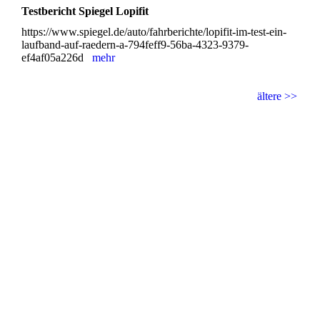
Testbericht Spiegel Lopifit
https://www.spiegel.de/auto/fahrberichte/lopifit-im-test-ein-
laufband-auf-raedern-a-794feff9-56ba-4323-9379-
ef4af05a226d
mehr
ältere >>