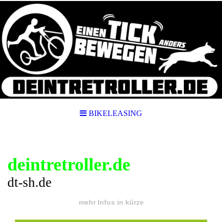
BIKELEASING
deintretroller.de
dt-sh.de
mehr Infos in kürze