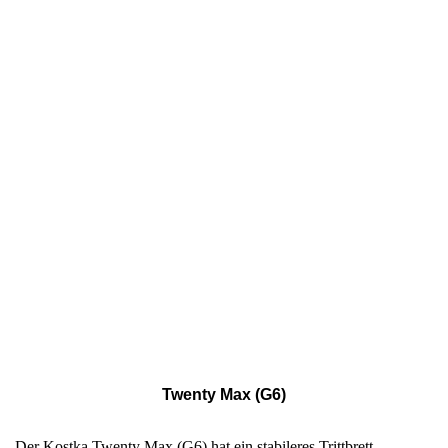
Twenty Max (G6)
Der Kostka Twenty Max (G6) hat ein stabileres Trittbrett