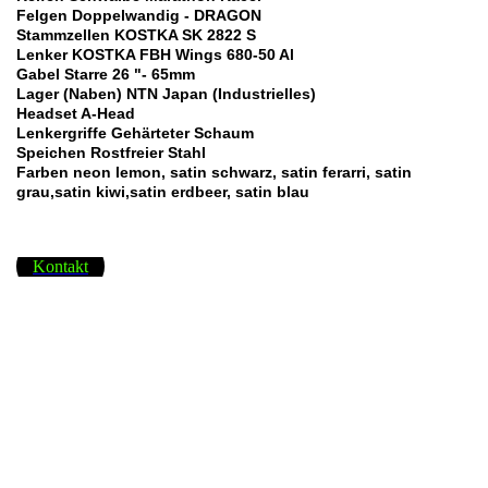
Felgen Doppelwandig - DRAGON
Stammzellen KOSTKA SK 2822 S
Lenker KOSTKA FBH Wings 680-50 Al
Gabel Starre 26 "- 65mm
Lager (Naben) NTN Japan (Industrielles)
Headset A-Head
Lenkergriffe Gehärteter Schaum
Speichen Rostfreier Stahl
Farben neon lemon, satin schwarz, satin ferarri, satin
grau,satin kiwi,satin erdbeer, satin blau
Kontakt
KOSTKA CAFE RACER
Lernen Sie den
kennen. Cafe
Racer ist ein stilvollerTretroller mit einem weichen Touch von
Retro / Vintage-Stil und mit zusätzlicher Ausstattung. Dieses