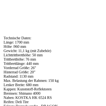
Footbike ist das bequemste Transportmittel zu Ihrem
Lieblingscafé, für eine entspannte kleine Reise oder in der
Stadt.
Cafe Racer ist ein reichhaltig ausgestatteter Roller, der
modernes Sportdesign mit Eleganz in einem leichten Retro-Stil
kombiniert. Dies ist ein einzigartiges Transportmittel, nicht nur
zum Café, sondern auch zu jedem anderen Ort. Hab keine Angst,
originell zu sein.
Technische Daten:
Länge: 1700 mm
Höhe :960 mm
Gewicht: 11,1 kg (mit Zubehör)
Lichttrittbretthöhe: 50 mm
Trittbretthöhe: 76 mm
Trittbrettlänge: 440 mm
Vorderrad Größe: 26"
Hinterrad Größe: 20"
Radstand: 1130 mm
Max. Belastung der Rahmen: 150 kg
Lenker Breite: 680 mm
Kappen: Kunststoff-Reflektoren
Bremsen: Shimano 4000
Naben: KOSTKA HK 6524 RS
Reifen: Deli Tire