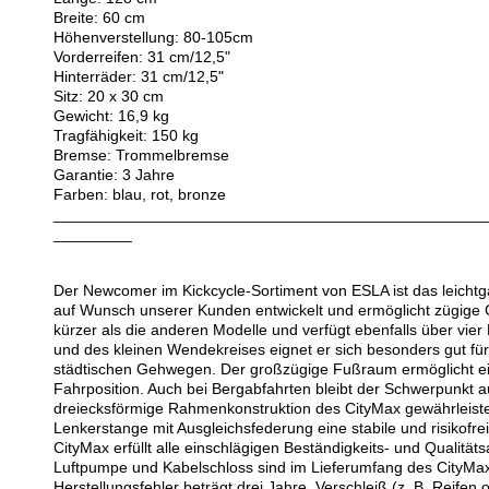
Breite: 60 cm
Höhenverstellung: 80-105cm
Vorderreifen: 31 cm/12,5"
Hinterräder: 31 cm/12,5"
Sitz: 20 x 30 cm
Gewicht: 16,9 kg
Tragfähigkeit: 150 kg
Bremse: Trommelbremse
Garantie: 3 Jahre
Farben: blau, rot, bronze
_________________________________________________
_________
Der Newcomer im Kickcycle-Sortiment von ESLA ist das leicht
auf Wunsch unserer Kunden entwickelt und ermöglicht zügige 
kürzer als die anderen Modelle und verfügt ebenfalls über vi
und des kleinen Wendekreises eignet er sich besonders gut fü
städtischen Gehwegen. Der großzügige Fußraum ermöglicht e
Fahrposition. Auch bei Bergabfahrten bleibt der Schwerpunkt au
dreiecksförmige Rahmenkonstruktion des CityMax gewährleiste
Lenkerstange mit Ausgleichsfederung eine stabile und risikofre
CityMax erfüllt alle einschlägigen Beständigkeits- und Qualität
Luftpumpe und Kabelschloss sind im Lieferumfang des CityMax 
Herstellungsfehler beträgt drei Jahre. Verschleiß (z. B. Reife