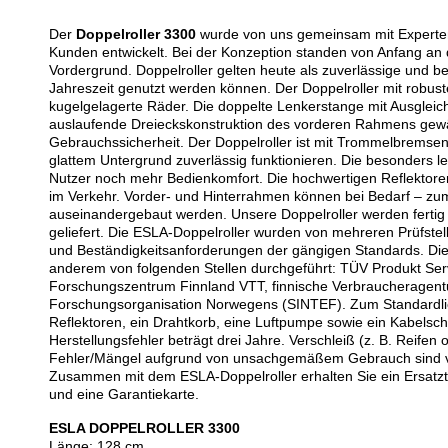
Der
Doppelroller 3300
wurde von uns gemeinsam mit Experte
Kunden entwickelt. Bei der Konzeption standen von Anfang an 
Vordergrund. Doppelroller gelten heute als zuverlässige und 
Jahreszeit genutzt werden können. Der Doppelroller mit robus
kugelgelagerte Räder. Die doppelte Lenkerstange mit Ausglei
auslaufende Dreieckskonstruktion des vorderen Rahmens gewähr
Gebrauchssicherheit. Der Doppelroller ist mit Trommelbremse
glattem Untergrund zuverlässig funktionieren. Die besonders 
Nutzer noch mehr Bedienkomfort. Die hochwertigen Reflektoren
im Verkehr. Vorder- und Hinterrahmen können bei Bedarf – zum
auseinandergebaut werden. Unsere Doppelroller werden fertig m
geliefert. Die ESLA-Doppelroller wurden von mehreren Prüfstelle
und Beständigkeitsanforderungen der gängigen Standards. Di
anderem von folgenden Stellen durchgeführt: TÜV Produkt Se
Forschungszentrum Finnland VTT, finnische Verbraucheragen
Forschungsorganisation Norwegens (SINTEF). Zum Standardlie
Reflektoren, ein Drahtkorb, eine Luftpumpe sowie ein Kabelschl
Herstellungsfehler beträgt drei Jahre. Verschleiß (z. B. Reife
Fehler/Mängel aufgrund von unsachgemäßem Gebrauch sind v
Zusammen mit dem ESLA-Doppelroller erhalten Sie ein Ersatzte
und eine Garantiekarte.
ESLA DOPPELROLLER 3300
Länge: 128 cm