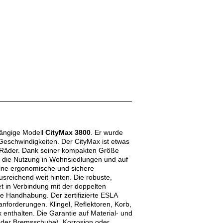
__________________________________
gängige Modell
CityMax 3800
. Er wurde
Geschwindigkeiten. Der CityMax ist etwas
er Räder. Dank seiner kompakten Größe
r die Nutzung in Wohnsiedlungen und auf
ine ergonomische und sichere
sreichend weit hinten. Die robuste,
t in Verbindung mit der doppelten
ie Handhabung. Der zertifizierte ESLA
sanforderungen. Klingel, Reflektoren, Korb,
enthalten. Die Garantie auf Material- und
n oder Bremsschuhe), Korrosion oder