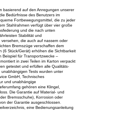
n basierend auf den Anregungen unserer
die Bedürfnisse des Benutzers im
bequeme Fortbewegungsmittel, die zu jeder
tem Stahlrahmen verfügt über vier große
chsfederung und die nach unten
leisten Stabilität und
n versehen, die auch auf nassem oder
leichten Bremszüge verschaffen dem
 (6 Stück/Gerät) erhöhen die Sichtbarkeit
 Beispiel für Transportzwecke –
ontiert in zwei Teilen im Karton verpackt
n getestet und erfüllen alle Qualitäts-
e unabhängigen Tests wurden unter
rvice GmbH, Technisches
tur und unabhängige
ferumfang gehören eine Klingel,
oss. Die Garantie auf Material- und
n oder Bremsschuhe), Korrosion oder
on der Garantie ausgeschlossen.
ilverzeichnis, eine Bedienungsanleitung