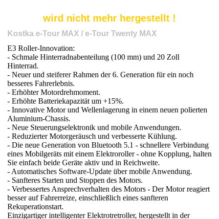
wird nicht mehr hergestellt !
Kostka e-Tour MAX / e-Tour Twenty MAX
E3 Roller-Innovation:
- Schmale Hinterradnabenteilung (100 mm) und 20 Zoll
Hinterrad.
- Neuer und steiferer Rahmen der 6. Generation für ein noch
besseres Fahrerlebnis.
- Erhöhter Motordrehmoment.
- Erhöhte Batteriekapazität um +15%.
- Innovative Motor und Wellenlagerung in einem neuen polierten
Aluminium-Chassis.
- Neue Steuerungselektronik und mobile Anwendungen.
- Reduzierter Motorgeräusch und verbesserte Kühlung.
- Die neue Generation von Bluetooth 5.1 - schnellere Verbindung
eines Mobilgeräts mit einem Elektroroller - ohne Kopplung, halten
Sie einfach beide Geräte aktiv und in Reichweite.
- Automatisches Software-Update über mobile Anwendung.
- Sanfteres Starten und Stoppen des Motors.
- Verbessertes Ansprechverhalten des Motors - Der Motor reagiert
besser auf Fahrerreize, einschließlich eines sanfteren
Rekuperationstart.
Einzigartiger intelligenter Elektrotretroller, hergestellt in der