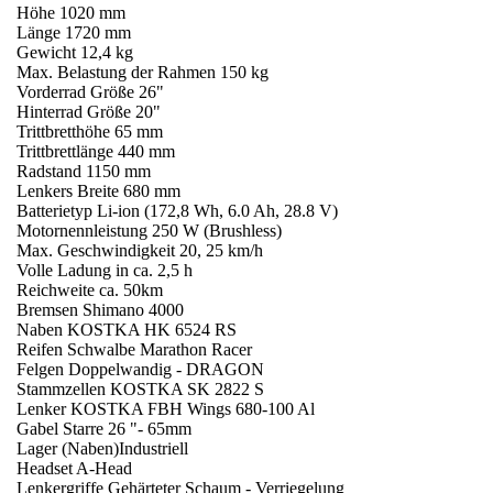
Höhe 1020 mm
Länge 1720 mm
Gewicht 12,4 kg
Max. Belastung der Rahmen 150 kg
Vorderrad Größe 26"
Hinterrad Größe 20"
Trittbretthöhe 65 mm
Trittbrettlänge 440 mm
Radstand 1150 mm
Lenkers Breite 680 mm
Batterietyp Li-ion (172,8 Wh, 6.0 Ah, 28.8 V)
Motornennleistung 250 W (Brushless)
Max. Geschwindigkeit 20, 25 km/h
Volle Ladung in ca. 2,5 h
Reichweite ca. 50km
Bremsen Shimano 4000
Naben KOSTKA HK 6524 RS
Reifen Schwalbe Marathon Racer
Felgen Doppelwandig - DRAGON
Stammzellen KOSTKA SK 2822 S
Lenker KOSTKA FBH Wings 680-100 Al
Gabel Starre 26 "- 65mm
Lager (Naben)Industriell
Headset A-Head
Lenkergriffe Gehärteter Schaum - Verriegelung