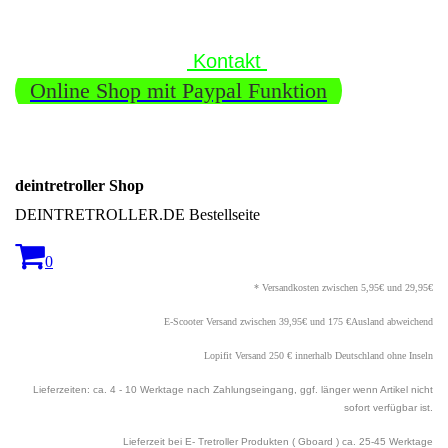
Kontakt
Online Shop mit Paypal Funktion
deintretroller Shop
DEINTRETROLLER.DE Bestellseite
0
* Versandkosten zwischen 5,95€ und 29,95€
E-Scooter Versand zwischen 39,95€ und 175 €Ausland abweichend
Lopifit Versand 250 € innerhalb Deutschland ohne Inseln
Lieferzeiten: ca. 4 - 10 Werktage nach Zahlungseingang, ggf. länger wenn Artikel nicht
sofort verfügbar ist.
Lieferzeit bei E- Tretroller Produkten ( Gboard ) ca. 25
-45 Werktage