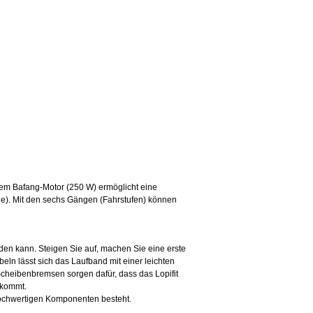
dem Bafang-Motor (250 W) ermöglicht eine
de). Mit den sechs Gängen (Fahrstufen) können
den kann. Steigen Sie auf, machen Sie eine erste
eln lässt sich das Laufband m
it einer leichten
Scheibenbremsen sorgen dafür, dass das Lopifit
 kommt.
 hochwertigen Komponenten besteht.