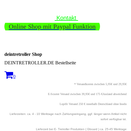
Kontakt
Online Shop mit Paypal Funktion
deintretroller Shop
DEINTRETROLLER.DE Bestellseite
0
* Versandkosten zwischen 5,95€ und 29,95€
E-Scooter Versand zwischen 39,95€ und 175 €Ausland abweichend
Lopifit Versand 250 € innerhalb Deutschland ohne Inseln
Lieferzeiten: ca. 4 - 10 Werktage nach Zahlungseingang, ggf. länger wenn Artikel nicht
sofort verfügbar ist.
Lieferzeit bei E- Tretroller Produkten ( Gboard ) ca. 25
-45 Werktage