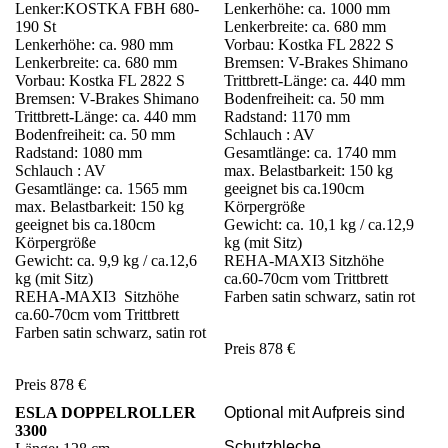
Lenker:KOSTKA FBH 680-
Lenkerhöhe: ca. 1000 mm
190 St
Lenkerbreite: ca. 680 mm
Lenkerhöhe: ca. 980 mm
Vorbau: Kostka FL 2822 S
Lenkerbreite: ca. 680 mm
Bremsen: V-Brakes Shimano
Vorbau: Kostka FL 2822 S
Trittbrett-Länge: ca. 440 mm
Bremsen: V-Brakes Shimano
Bodenfreiheit: ca. 50 mm
Trittbrett-Länge: ca. 440 mm
Radstand: 1170 mm
Bodenfreiheit: ca. 50 mm
Schlauch : AV
Radstand: 1080 mm
Gesamtlänge: ca. 1740 mm
Schlauch : AV
max. Belastbarkeit: 150 kg
Gesamtlänge: ca. 1565 mm
geeignet bis ca.190cm
max. Belastbarkeit: 150 kg
Körpergröße
geeignet bis ca.180cm
Gewicht: ca. 10,1 kg / ca.12,9
Körpergröße
kg (mit Sitz)
Gewicht: ca. 9,9 kg / ca.12,6
REHA-MAXI3 Sitzhöhe
kg (mit Sitz)
ca.60-70cm vom Trittbrett
REHA-MAXI3 Sitzhöhe
Farben satin schwarz, satin rot
ca.60-70cm vom Trittbrett
Farben satin schwarz, satin rot
Preis 878 €
Preis 878 €
ESLA DOPPELROLLER
Optional mit Aufpreis sind
3300
Schutzbleche