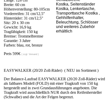
Länge: 128 cm
Kostka,
Seitenständer
Breite: 60 cm
Kostka, Lenkertasche,
Höhenverstellung: 80-105cm
Transporttasche Kostka ,
Vorderreifen: 31 cm/12,5"
Gehhilfenhalter,
Hinterräder: 31 cm/12,5"
Beleuchtung, Schlösser
Sitz: 20 x 30 cm
und weiteres Zubehör
Gewicht: 16,9 kg
erhältlich
Tragfähigkeit: 150 kg
Bremse: Trommelbremse
Garantie: 3 Jahre
Farben: blau, rot, bronze
Preis 599€
( zzgl. Versand )
EASYWALKER (20/20 Zoll-Räder) ( NEU im Sortiment )
Der Balance-Laufrad EASYWALKER (20/20 Zoll-Räder) wird
als faltbares Modell (FOLD) mit einer Tragkraft von 150 kg
hergestellt und in zwei Grundausführungen angeboten. Die
Tragkraft wird ausschließlich NUR durch den Reifenhersteller
(Schwalbe) und die Art der Felgen begrenzt.