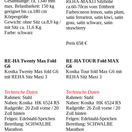
Gesamtlänge: ca. 1340 mm
REHA-MAXI3 Sitzhöhe
max. Belastbarkeit: 150 kg
ca.60-70cm vom Trittbrett
geeignet bis ca.180 cm
Farben:neon lemon, satin plum,
Körpergröße
satin ferrarirot, satin kiwi, satin
Gewicht: ohne Sitz ca.8,9 kg /
grau, satin schwarz, satin
mit Sitz ca. 11,6 Kg
strawberry
Farbe: schwarz
Preis 658 €
RE-HA Twenty Max Fold
RE-HA TOUR Fold MAX
G6
G6
Kostka Twenty Max fold G6
Kostka Tour fold Max G6 mit
mit REHA Sitz Maxi 3
REHA Sitz Maxi 3
Technische Daten
Technische Daten
Rahmen: Stahl
Rahmen: Stahl
Naben: Kostka HK 6524 RS
Naben: Kostka HK 6524 RS
Radgröße: 20 Zoll vorne / 20
Radgröße: 26 Zoll vorne / 20
Zoll hinten
Zoll hinten
Felgen: Edelstahl-Speichen
Felgen: Edelstahl-Speichen
Bereifung: SCHWALBE
Bereifung: SCHWALBE
Marathon
Marathon