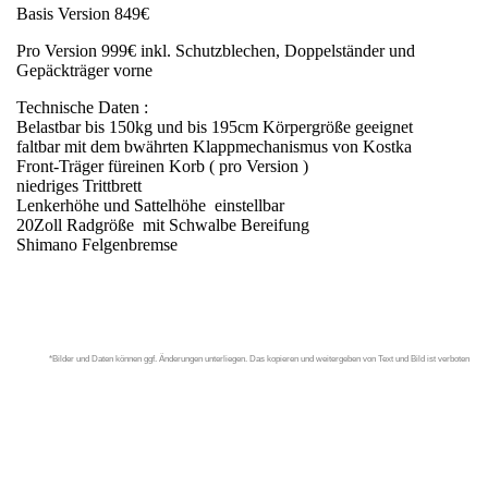
Basis Version 849€
Pro Version 999€ inkl. Schutzblechen, Doppelständer und
Gepäckträger vorne
Technische Daten :
Belastbar bis 150kg und bis 195cm Körpergröße geeignet
faltbar mit dem bwährten Klappmechanismus von Kostka
Front-Träger füreinen Korb ( pro Version )
niedriges Trittbrett
Lenkerhöhe und Sattelhöhe einstellbar
20Zoll Radgröße mit Schwalbe Bereifung
Shimano Felgenbremse
*Bilder und Daten können ggf. Änderungen unterliegen. Das kopieren und weitergeben von Text und Bild ist verboten