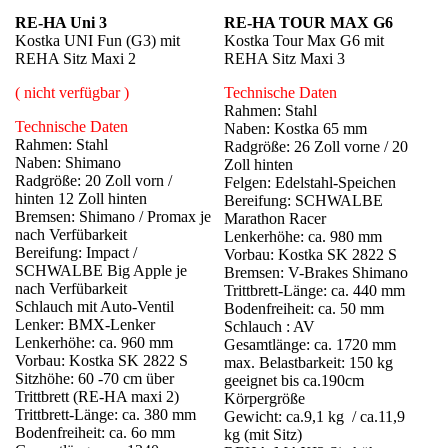
RE-HA Uni 3
RE-HA TOUR MAX G6
Kostka UNI Fun (G3) mit
Kostka Tour Max G6 mit
REHA Sitz Maxi 2
REHA Sitz Maxi 3
( nicht verfügbar )
Technische Daten
Rahmen: Stahl
Technische Daten
Naben: Kostka 65 mm
Rahmen: Stahl
Radgröße: 26 Zoll vorne / 20
Naben: Shimano
Zoll hinten
Radgröße: 20 Zoll vorn /
Felgen: Edelstahl-Speichen
hinten 12 Zoll hinten
Bereifung: SCHWALBE
Bremsen: Shimano / Promax je
Marathon Racer
nach Verfübarkeit
Lenkerhöhe: ca. 980 mm
Bereifung: Impact /
Vorbau: Kostka SK 2822 S
SCHWALBE Big Apple je
Bremsen: V-Brakes Shimano
nach Verfübarkeit
Trittbrett-Länge: ca. 440 mm
Schlauch mit Auto-Ventil
Bodenfreiheit: ca. 50 mm
Lenker: BMX-Lenker
Schlauch : AV
Lenkerhöhe: ca. 960 mm
Gesamtlänge: ca. 1720 mm
Vorbau: Kostka SK 2822 S
max. Belastbarkeit: 150 kg
Sitzhöhe: 60 -70 cm über
geeignet bis ca.190cm
Trittbrett (RE-HA maxi 2)
Körpergröße
Trittbrett-Länge: ca. 380 mm
Gewicht: ca.9,1 kg / ca.11,9
Bodenfreiheit: ca. 6o mm
kg (mit Sitz)