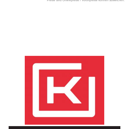
Preise sind Onlinepreise / Vorortpreise können abweichen.