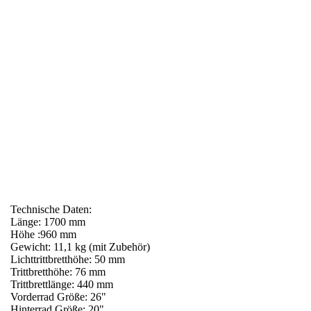
KOSTKA CAFE RACER
Lernen Sie den
kennen. Cafe
Racer ist ein stilvollerTretroller mit einem weichen Touch von
Retro / Vintage-Stil und mit zusätzlicher Ausstattung. Dieses
Footbike ist das bequemste Transportmittel zu Ihrem
Lieblingscafé, für eine entspannte kleine Reise oder in der
Stadt.
Cafe Racer ist ein reichhaltig ausgestatteter Roller, der
modernes Sportdesign mit Eleganz in einem leichten Retro-Stil
kombiniert. Dies ist ein einzigartiges Transportmittel, nicht nur
zum Café, sondern auch zu jedem anderen Ort. Hab keine Angst,
originell zu sein.
Technische Daten:
Länge: 1700 mm
Höhe :960 mm
Gewicht: 11,1 kg (mit Zubehör)
Lichttrittbretthöhe: 50 mm
Trittbretthöhe: 76 mm
Trittbrettlänge: 440 mm
Vorderrad Größe: 26"
Hinterrad Größe: 20"