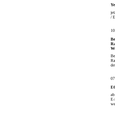
Ye
je
/ 
10
Be
Ra
Wo
Be
Ra
d
07
E
ab
E-
w