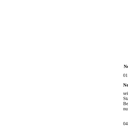
Ne
01
Ne
se
St
Be
nu
04