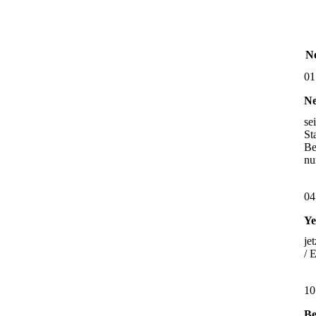
Ne
01
Ne
se
St
Be
nu
04
Ye
je
/ 
10
Be