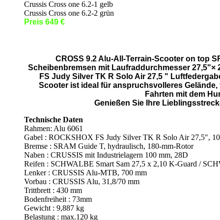
Crussis Cross one 6.2-1 gelb
Crussis Cross one 6.2-2 grün
Preis 649 €
CROSS 9.2 Alu-All-Terrain-Scooter on top 
Scheibenbremsen mit Laufraddurchmesser 27,5"× 
FS Judy Silver TK R Solo Air 27,5 " Luftfeder
Scooter ist ideal für anspruchsvolleres Gelände,
Fahrten mit dem Hu
Genießen Sie Ihre Lieblingsstrec
Technische Daten
Rahmen: Alu 6061
Gabel : ROCKSHOX FS Judy Silver TK R Solo Air 27,5", 1
Bremse : SRAM Guide T, hydraulisch, 180-mm-Rotor
Naben : CRUSSIS mit Industrielagern 100 mm, 28D
Reifen : SCHWALBE Smart Sam 27,5 x 2,10 K-Guard / SCH
Lenker : CRUSSIS Alu-MTB, 700 mm
Vorbau : CRUSSIS Alu, 31,8/70 mm
Trittbrett : 430 mm
Bodenfreiheit : 73mm
Gewicht : 9,887 kg
Belastung : max.120 kg