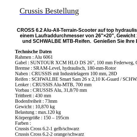
Crussis Bestellung
CROSS 6.2 Alu-All-Terrain-Scooter auf top hydrau
einem Laufraddurchmesser von 26"×20", Gewicht
und SCHWALBE MTB-Reifen. Genießen Sie Ihre L
Technische Daten
Rahmen : Alu 6061
Gabel : SUNTOUR XCM HLO DS 26", 100 mm Federweg, G
Bremse : SRAM-Level, hydraulisch, 180-mm-Rotor
Naben : CRUSSIS mit Industrielagern 100 mm, 28D
Reifen : SCHWALBE Smart Sam 26 x 2,10 K-Guard / SCHWA
Lenker : CRUSSIS Alu-MTB, 700 mm
Vorbau : CRUSSIS Alu, 31,8/70 mm
Trittbrett : 430 mm
Bodenfreiheit : 73mm
Gewicht : 10,870 kg
Belastung : max.120 kg
Körpergröße : 150 – 195cm
Farben :
Crussis Cross 6.2-1 gelb/schwarz
Crussis Cross 6.2-2 orange/schwarz