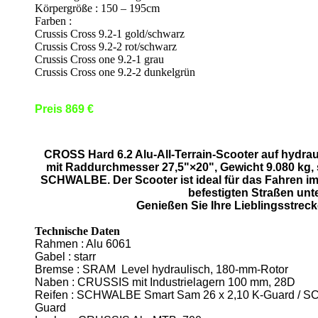
Körpergröße : 150 – 195cm
Farben :
Crussis Cross 9.2-1 gold/schwarz
Crussis Cross 9.2-2 rot/schwarz
Crussis Cross one 9.2-1 grau
Crussis Cross one 9.2-2 dunkelgrün
Preis 869 €
CROSS Hard 6.2 Alu-All-Terrain-Scooter auf hyd
mit Raddurchmesser 27,5"×20", Gewicht 9.080 kg, 
SCHWALBE. Der Scooter ist ideal für das Fahren im
befestigten Straßen un
Genießen Sie Ihre Lieblingsstrec
Technische Daten
Rahmen : Alu 6061
Gabel : starr
Bremse : SRAM Level hydraulisch, 180-mm-Rotor
Naben : CRUSSIS mit Industrielagern 100 mm, 28D
Reifen : SCHWALBE Smart Sam 26 x 2,10 K-Guard / S
Guard