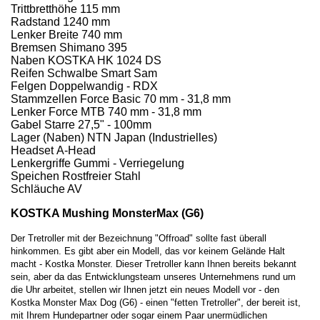
Trittbretthöhe 115 mm
Radstand 1240 mm
Lenker Breite 740 mm
Bremsen Shimano 395
Naben KOSTKA HK 1024 DS
Reifen Schwalbe Smart Sam
Felgen Doppelwandig - RDX
Stammzellen Force Basic 70 mm - 31,8 mm
Lenker Force MTB 740 mm - 31,8 mm
Gabel Starre 27,5" - 100mm
Lager (Naben) NTN Japan (Industrielles)
Headset A-Head
Lenkergriffe Gummi - Verriegelung
Speichen Rostfreier Stahl
Schläuche AV
KOSTKA Mushing MonsterMax (G6)
Der Tretroller mit der Bezeichnung "Offroad" sollte fast überall
hinkommen. Es gibt aber ein Modell, das vor keinem Gelände Halt
macht - Kostka Monster. Dieser Tretroller kann Ihnen bereits bekannt
sein, aber da das Entwicklungsteam unseres Unternehmens rund um
die Uhr arbeitet, stellen wir Ihnen jetzt ein neues Modell vor - den
Kostka Monster Max Dog (G6) - einen "fetten Tretroller", der bereit ist,
mit Ihrem Hundepartner oder sogar einem Paar unermüdlichen