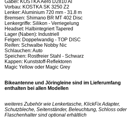
Gabel: KOSTKA Aero D2810 Al
Vorbau: KOSTKA SK 3250 Z2
Lenker: Aluminium 720 mm - 31.8 m
Bremsen: Shimano BR MT 402 Disc
Lenkergriffe: Silikon - Verriegelung
Headset: Halbintegriert Tapered
Lager (Naben): Industriell
Felgen: Doppelwandig - TOP DISC
Reifen: Schwalbe Nobby Nic
Schlauchen: Auto
Speichen: Rostfreier Stahl - Schwarz
Kappen: Kunststoff-Reflektoren
Magic Yellow oder Magic Grey
Bikeantenne und Jöringleine sind im Lieferumfang
enthalten bei allen Modellen
weiteres Zubehör wie Lenkertasche, KlickFix Adapter,
Schutzbleche, Seitenständer, Beleuchtung, Schloss oder
Flaschenhalter sind optional erhältlich