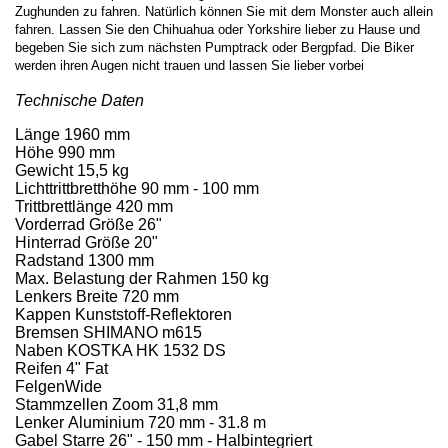
Zughunden zu fahren. Natürlich können Sie mit dem Monster auch allein
fahren. Lassen Sie den Chihuahua oder Yorkshire lieber zu Hause und
begeben Sie sich zum nächsten Pumptrack oder Bergpfad. Die Biker
werden ihren Augen nicht trauen und lassen Sie lieber vorbei
Technische Daten
Länge
1960 mm
Höhe
990 mm
Gewicht
15,5 kg
Lichttrittbretthöhe
90 mm - 100 mm
Trittbrettlänge
420 mm
Vorderrad Größe
26"
Hinterrad Größe
20"
Radstand
1300 mm
Max. Belastung der Rahmen
150 kg
Lenkers Breite
720 mm
Kappen
Kunststoff-Reflektoren
Bremsen
SHIMANO m615
Naben
KOSTKA HK 1532 DS
Reifen
4" Fat
Felgen
Wide
Stammzellen
Zoom 31,8 mm
Lenker
Aluminium 720 mm - 31.8 m
Gabel
Starre 26" - 150 mm - Halbintegriert