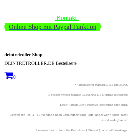
Kontakt
Online Shop mit Paypal Funktion
deintretroller Shop
DEINTRETROLLER.DE Bestellseite
0
* Versandkosten zwischen 5,95€ und 29,95€
E-Scooter Versand zwischen 39,95€ und 175 €Ausland abweichend
Lopifit Versand 250 € innerhalb Deutschland ohne Inseln
Lieferzeiten: ca. 4 - 10 Werktage nach Zahlungseingang, ggf. länger wenn Artikel nicht
sofort verfügbar ist.
Lieferzeit bei E- Tretroller Produkten ( Gboard ) ca. 25
-45 Werktage