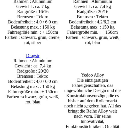
Rahmen : Aluminium
Rahmen : Aluminium
Gewicht : ca. 7 kg
Gewicht : ca. 7,4 kg
Radgröße : 16/16
Radgröße : 20/16
Bremsen : Tektro
Bremsen : Tektro
Bodenfreiheit : 4,0 / 6,0 cm
Bodenfreiheit : 4,2/6,2 cm
Belastung max. : 150 kg
Belastung max. : 150 kg
Fahrergröße min. : + 150cm
Fahrergröße min. : + 150cm
Farben : schwarz, grün, creme,
Farben : schwarz, grün, weiß,
rot, silber
rot, blau
Dragstr
Rahmen : Aluminium
Gewicht : ca. 7,4 kg
Radgröße : 20/20
Yedoo Alloy
Bremsen : Tektro
Die einzigartigen
Bodenfreiheit : 4,0 / 6,0 cm
Fahreigenschaften, das
Belastung max. : 150 kg
ungewöhnliche Design und die
Fahrergröße min. :+ 150cm
Konstruktionsvorzüge, die es
Farben :schwarz, grün, weiß,
bisher auf dem Rollermarkt
rot, blau
noch nicht gegeben hat. All das
bringt die Reihe Alloy weit
nach vorn. Für seine
Innovativität,
Funktionstüchtigkeit, Qualität