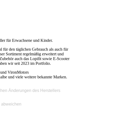
roller für Erwachsene und Kinder.
l für den täglichen Gebrauch als auch für
nser Sortiment regelmäßig erweitert und
d Zubehör auch das Lopifit sowie E-Scooter
en wir seit 2023 im Portfolio.
 und VironMotors
lbe und viele weitere bekannte Marken.
ischen Änderungen des Herstellers
. abweiche
n