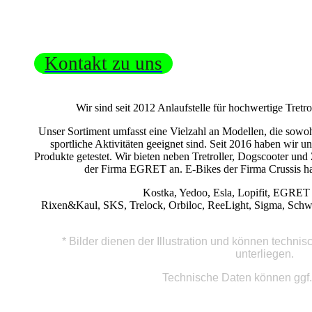
Kontakt zu uns
Wir sind seit 2012 Anlaufstelle für hochwertige Tret
Unser Sortiment umfasst eine Vielzahl an Modellen, die sowoh
sportliche Aktivitäten geeignet sind. Seit 2016 haben wir u
Produkte getestet. Wir bieten neben Tretroller, Dogscooter un
der Firma EGRET an. E-Bikes der Firma Crussis hab
Kostka, Yedoo, Esla, Lopifit, EGRET
Rixen&Kaul, SKS, Trelock, Orbiloc, ReeLight, Sigma, Schwa
* Bilder dienen der Illustration und können techn
unterliegen.
Technische Daten können ggf