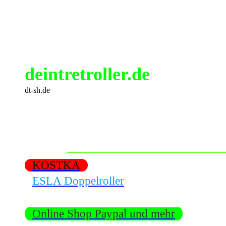
deintretroller.de
dt-sh.de
KOSTKA
ESLA Doppelroller
Online Shop Paypal und mehr