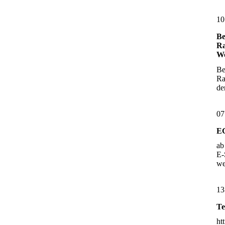
10
Be
Ra
Wo
Be
Ra
d
07
E
ab
E-
w
13
Te
ht