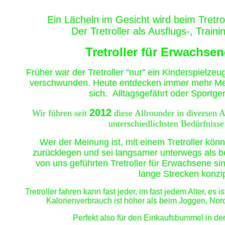
Ein Lächeln im Gesicht wird beim Tretrol
Der Tretroller als Ausflugs-, Train
Tretroller für Erwachse
Frü
her war der Tretroller "nur" ein Kinderspielzeu
verschwunden. Heute entdecken immer mehr Mens
sich. Alltagsgefährt oder Sportgerä
2012
Wir führen seit
diese Allrounder in diversen 
unterschiedlichsten Bedürfniss
Wer der Meinung ist, mit einem Tretroller kön
zurücklegen und sei langsamer unterwegs als bei
von uns geführten Tretroller für Erwachsene sin
lange Strecken konzip
Tretroller fahren kann fast jeder, im fast jedem Alter, es
Kalorienverbrauch ist höher als beim Joggen,
Nord
Perfekt also für den Einkaufsbummel in der