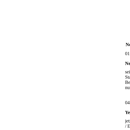
Ne
01
Ne
se
St
Be
nu
04
Ye
je
/ 